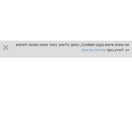
אנו עושים שימוש בקבצי Cookies, המשך גלישתך באתר מהווה הסכמה לשימוש
זה. למידע נוסף
מדיניות הפרטיות
.
ניווט מהיר
תוכניות לימוד
מרכז ללימודי תעודה
הנחייה וייעוץ
תנאי שימוש באתר
אימון אישי קואצ'ינג
תקנון
ניהול
תקנון תוכנית ברוקדייל
פיננסים ושוק ההון
תמיכה טכנית
רכש, לוגיסטיקה וסחר בינלאומי
מפת אתר
תוכנית ברוקדייל לבני 60+
הדרכה לארגונים
ללמוד מכל מקום בעולם
קורס יבוא יצוא