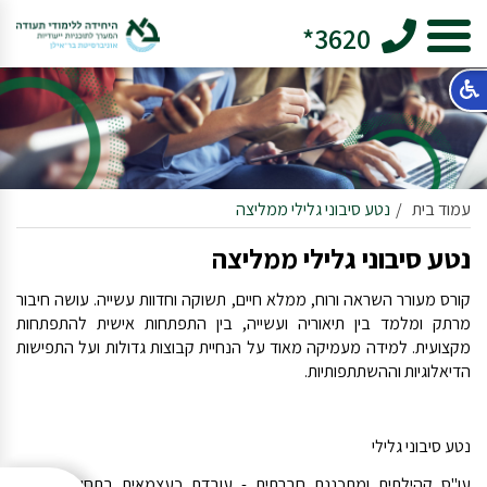
3620*
עמוד בית
נטע סיבוני גלילי ממליצה
נטע סיבוני גלילי ממליצה
קורס מעורר השראה ורוח, ממלא חיים, תשוקה וחדוות עשייה. עושה חיבור
מרתק ומלמד בין תיאוריה ועשייה, בין התפתחות אישית להתפתחות
מקצועית. למידה מעמיקה מאוד על הנחיית קבוצות גדולות ועל התפישות
הדיאלוגיות וההשתתפותיות.
נטע סיבוני גלילי
עו"ס קהילתית ומתכננת חברתית - עובדת כעצמאית בתחומים תכנון